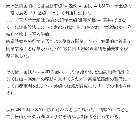
元々は四国初の省営自動車線(＝省線 → 国鉄 → 現JR)・予土線の
一部である 「八釜線」 として開通したもの。
ここで言う予土線は 現在のJR予土線(北宇和島 ～ 若井)ではな
く、鉄道敷設法によって定められた 佐川(さかわ、土讃線)から分
岐して松山へ至る路線。
鉄道路線を先行する形でバス路線が開業したが、結果的に鉄道が
開業することは無かったので 後に四国内の鉄道網を補完する役
割に転じた。
その後、国鉄バス→JR四国バスに引き継がれ 松山高知急行線 と
して松山⇔高知間の移動を支えてきたが、高速道路網の整備によ
って両都市間を結ぶバス路線の経路が変更になり、その使命を終
えた。
現在 JR四国バスの一般路線バスとして残った二路線の一つとし
て、松山から久万高原エリアを結ぶ地域輸送を担っている。