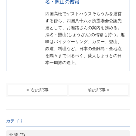
名・照山の僧籍
四国高松でゲストハウスそらうみを運営
する傍ら、四国八十八ヶ所霊場会公認先
達として、お遍路さんの案内を務める。
法名・照山(しょうざん)の僧籍も持つ。趣
味はバイクツーリング、カヌー、登山、
鉄道、料理など。日本の全離島・全地点
を隅々まで回るべく、愛犬しょうとの日
本一周旅の途上。
< 次の記事
前の記事 >
カテゴリ
北陸 (3)