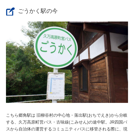
ごうかく駅の今
こちら郷角駅は 旧柳谷村の中心地・落出駅(おちでえき)から分岐
する、久万高原町営バス・古味線(こみせん)の途中駅。JR四国バ
スから自治体の運営するコミュニティバスに移管される際に、現