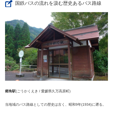
国鉄バスの流れを汲む歴史あるバス路線
郷角駅
(ごうかくえき / 愛媛県久万高原町)
当地域のバス路線としての歴史は古く、昭和9年(1934)に遡る。