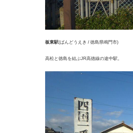
板東駅
(ばんどうえき / 徳島県鳴門市)
高松と徳島を結ぶJR高徳線の途中駅。