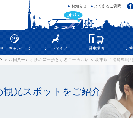
お知らせ
よくあるご質問
ス
割引・キャンペーン
シートタイプ
乗車場所
ご
介
> 四国八十八ヶ所の第一歩となるローカル駅 < 板東駅 / 徳島県鳴門
め観光スポットをご紹介