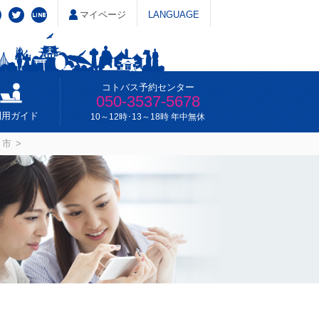
マイページ
LANGUAGE
コトバス予約センター
050-3537-5678
利用ガイド
10～12時･13～18時 年中無休
市 >