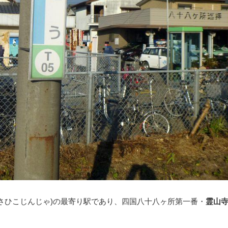
さひこじんじゃ)
の最寄り駅であり、四国八十八ヶ所第一番・
霊山