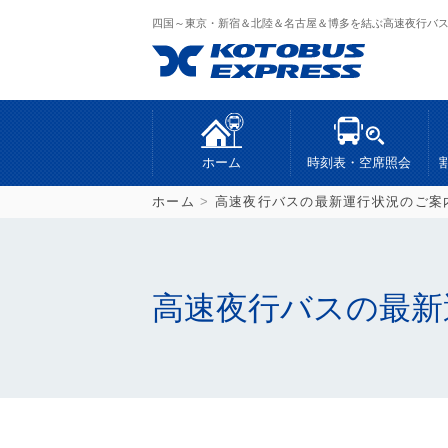
四国～東京・新宿＆北陸＆名古屋＆博多を結ぶ高速夜行バ
ホーム
時刻表・空席照会
ホーム
>
高速夜行バスの最新運行状況のご案
高速夜行バスの最新