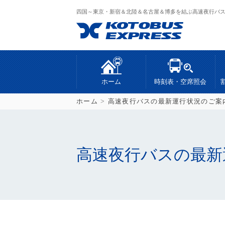
四国～東京・新宿＆北陸＆名古屋＆博多を結ぶ高速夜行バ
ホーム
時刻表・空席照会
ホーム
>
高速夜行バスの最新運行状況のご案
高速夜行バスの最新