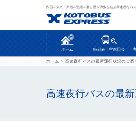
四国～東京・新宿＆北陸＆名古屋＆博多を結ぶ高速夜行バ
ホーム
時刻表・空席照会
ホーム
>
高速夜行バスの最新運行状況のご案
高速夜行バスの最新