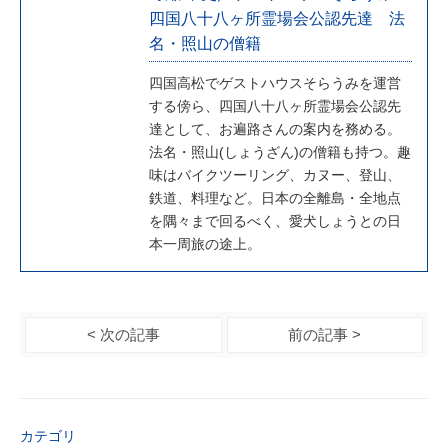
四国八十八ヶ所霊場会公認先達 法
名・照山の僧籍
四国高松でゲストハウスそらうみを運営
する傍ら、四国八十八ヶ所霊場会公認先
達として、お遍路さんの案内を務める。
法名・照山(しょうざん)の僧籍も持つ。趣
味はバイクツーリング、カヌー、登山、
鉄道、料理など。日本の全離島・全地点
を隅々まで回るべく、愛犬しょうとの日
本一周旅の途上。
< 次の記事
前の記事 >
カテゴリ