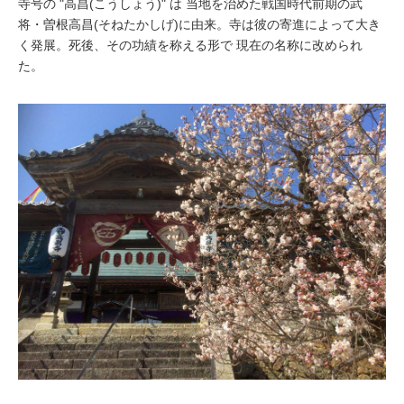
寺号の
"高昌(こうしょう)"
は 当地を治めた戦国時代前期の武
将・
曽根高昌(そねたかしげ)
に由来。寺は彼の寄進によって大き
く発展。死後、その功績を称える形で 現在の名称に改められ
た。