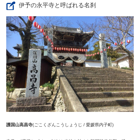
伊予の永平寺と呼ばれる名刹
護国山高昌寺
(ごこくざんこうしょうじ / 愛媛県内子町)