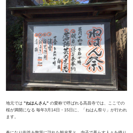
地元では
"ねはんさん"
の愛称で呼ばれる高昌寺では、ここでの
桜が満開になる 毎年3月14日・15日に、
「ねはん祭り」
が行われ
ます。
春になり街並み散策に訪れた観光客と、内子で暮らす人々を織り