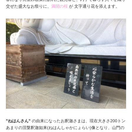
交ぜた盛大なお祭りに、
満開の桜
が 文字通り花を添えます。
"ねはんさん"
の由来になったお釈迦さまは、現在大きさ200トン
あまりの
涅槃釈迦如来(ねはんしゃかにょらい)像
となり、山門の