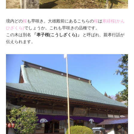
境内どの
桜
も早咲き。大雄殿前にあるこちらの
桜
は
寒緋桜(かん
ひざくら)
でしょうか。これも早咲きの品種です。
この木は別名
「孝子桜(こうしざくら)」
と呼ばれ、親孝行話が
伝えられます。