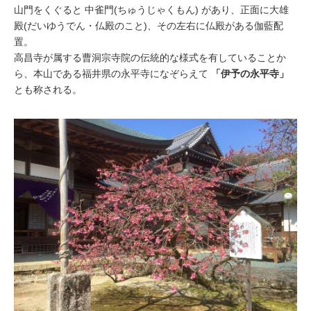
山門をくぐると
中雀門(ちゅうじゃくもん)
があり、正面に
大雄
殿(だいゆうでん・仏殿のこと)
、その左右に仏殿がある伽藍配
置。
高昌寺が属する曹洞宗寺院の伝統的な様式を有していることか
ら、本山である福井県の永平寺になぞらえて
「伊予の永平寺」
とも称される。