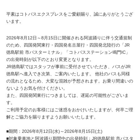
平素はコトバスエクスプレスをご愛顧賜り、誠にありがとうござ
います。
2026年8月12日～8月15日に開催される阿波踊りに伴う交通規制
のため、四国発関東行・四国発名古屋行・四国発北陸行の「JR
徳島駅前 市バスターミナル」「コトバスステーション鳴門IC」
の出発時刻が以下のとおり変更となります。
JR徳島駅ではスタッフが事前に受付させていただき、バスがJR
徳島駅へ進入でき次第、ご案内いたします。 他社のバスも同様
の流れとなるため、大変な混雑が予想されます。お乗り間違いの
ないようお気を付けください。
また、四国発関東行につきましては、遅延の可能性がございま
す。
ご利用予定のお客様にはご迷惑をおかけいたしますが、何卒ご理
解とご協力を賜りますようお願いいたします。
■期間：2026年8月12日(水)～2026年8月15日(土)
■対象乗車地と阿波踊り期間中の出発時刻：JR徳島駅前 市バスタ