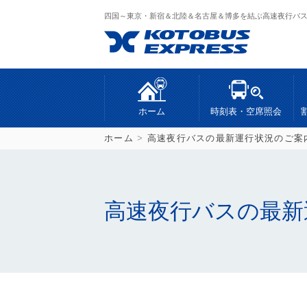
四国～東京・新宿＆北陸＆名古屋＆博多を結ぶ高速夜行バ
ホーム
時刻表・空席照会
ホーム
>
高速夜行バスの最新運行状況のご案
高速夜行バスの最新